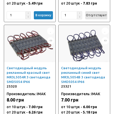
от 20 штук -
5.49 грн
от 20 штук -
7.83 грн
В корзину
Отсутствует
Светодиодный модуль
Светодиодный модуль
рекламный красный свет
рекламный синий свет
MR3L5054R 3 светодиода
MR3L5054B 3 светодиода
SMD5054 IP66
SMD5054 IP66
25320
25321
Производитель: IMAK
Производитель: IMAK
8.00 грн
7.00 грн
от 10 штук -
7.00 грн
от 10 штук -
6.00 грн
от 20 штук -
6.26 грн
от 20 штук -
5.18 грн