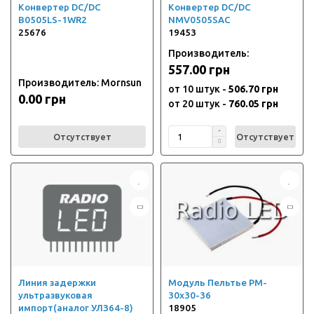
Конвертер DC/DC
Конвертер DC/DC
B0505LS-1WR2
NMV0505SAC
25676
19453
Производитель:
557.00 грн
Производитель: Mornsun
от 10 штук -
506.70 грн
0.00 грн
от 20 штук -
760.05 грн
Отсутствует
Отсутствует
Линия задержки
Модуль Пельтье PM-
ультразвуковая
30x30-36
импорт(аналог УЛЗ64-8)
18905