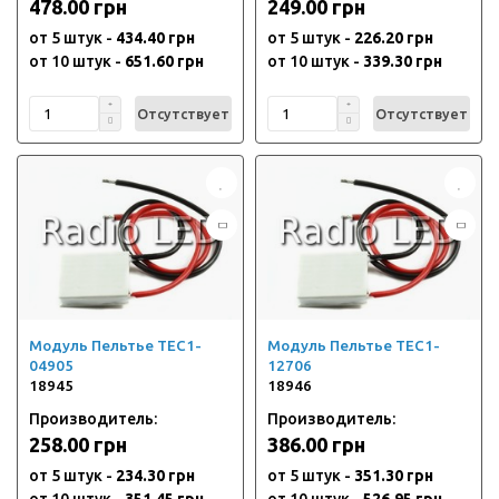
478.00 грн
249.00 грн
от 5 штук -
434.40 грн
от 5 штук -
226.20 грн
от 10 штук -
651.60 грн
от 10 штук -
339.30 грн
Отсутствует
Отсутствует
Модуль Пельтье TEC1-
Модуль Пельтье TEC1-
04905
12706
18945
18946
Производитель:
Производитель:
258.00 грн
386.00 грн
от 5 штук -
234.30 грн
от 5 штук -
351.30 грн
от 10 штук -
351.45 грн
от 10 штук -
526.95 грн