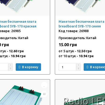
ная беспаечная плата
Макетная беспаечная плата
board SYB-170 красная
breadboard SYB-170 синяя
26985
26988
зводитель: Китай
Производитель: Китай
0 грн
15.00 грн
штук -
12.60 грн
от 5 штук -
12.50 грн
 штук -
10.94 грн
от 10 штук -
10.94 грн
В корзину
В корзин