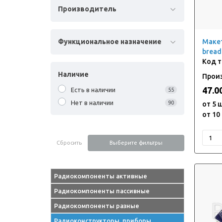
Производитель
Функциональное назначение
Макет
bread
Наличие
Произ
47.0
Есть в наличии
55
Нет в наличии
90
от 5 
от 10
Сбросить
Выберите фильтры
Радиокомпоненты активные
Диод
Радиокомпоненты пассивные
Диодные мосты, модули
Варисторы
Радиокомпоненты разные
Компоненты активные exUSSR
Индуктивности
Акустика
Радиоконструкторы, приборы,