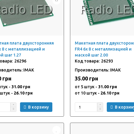
ная плата двухсторонняя
Макетная плата двухсторон
x 8 с металлизацией и
FR4 6x 8 с металлизацией и
й шаг 1.27
маской шаг 2.00
26296
26293
зводитель: IMAK
Производитель: IMAK
0 грн
35.00 грн
штук -
31.00 грн
от 5 штук -
31.00 грн
 штук -
26.10 грн
от 10 штук -
26.10 грн
В корзину
В корзин