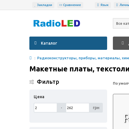
Закладки
Сравнение
Язык
Личн
Все ка
Каталог
Радиоконструкторы, приборы, материалы, хими
Макетные платы, текстол
Фильтр
По умол
Цена
-
грн