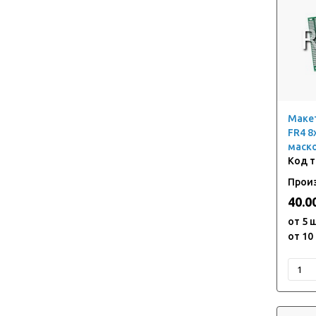
Макет
FR4 8
маск
Прои
40.0
от 5 
от 10