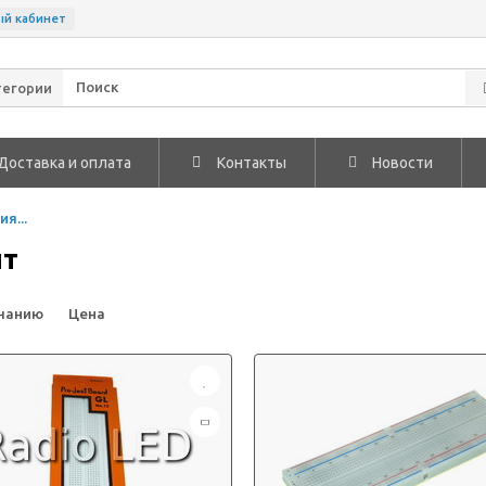
ый кабинет
тегории
Доставка и оплата
Контакты
Новости
я...
ит
чанию
Цена