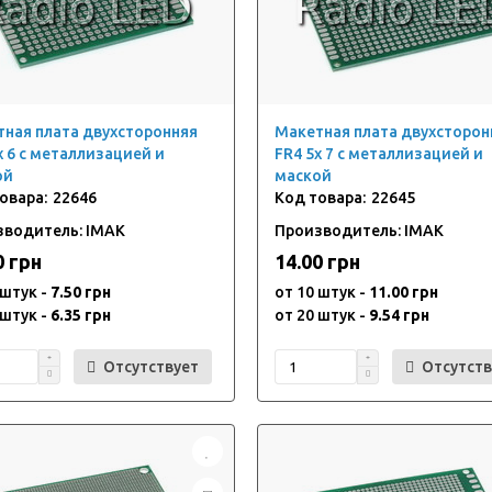
ная плата двухсторонняя
Макетная плата двухсторон
x 6 с металлизацией и
FR4 5x 7 с металлизацией и
ой
маской
22646
22645
зводитель: IMAK
Производитель: IMAK
0 грн
14.00 грн
 штук -
7.50 грн
от 10 штук -
11.00 грн
 штук -
6.35 грн
от 20 штук -
9.54 грн
Отсутствует
Отсутств