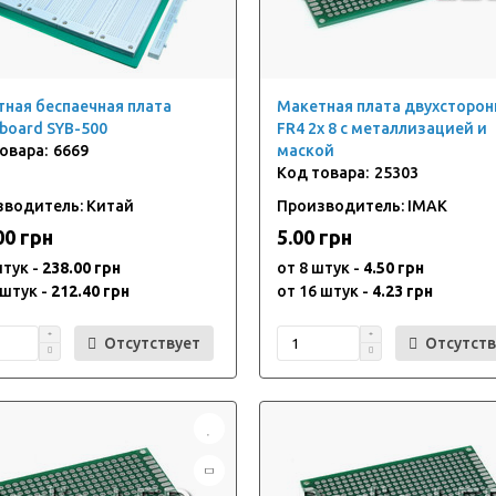
ная беспаечная плата
Макетная плата двухсторон
board SYB-500
FR4 2x 8 с металлизацией и
6669
маской
25303
зводитель: Китай
Производитель: IMAK
00 грн
5.00 грн
штук -
238.00 грн
от 8 штук -
4.50 грн
 штук -
212.40 грн
от 16 штук -
4.23 грн
Отсутствует
Отсутств