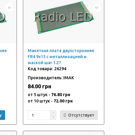
няя
Макетная плата двухсторонняя
FR4 9x15 с металлизацией и
маской шаг 1.27
26294
Производитель: IMAK
84.00 грн
от 5 штук -
76.80 грн
от 10 штук -
72.00 грн
у
Отсутствует