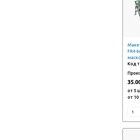
Чип-резисторы, типоразмер 0805
Чип-резисторы, типоразмер 1206, 1210
Чип-резисторы, типоразмер 2010
Чип-резисторы, типоразмер 2512
Макет
FR4 6
маско
Прои
35.0
от 5 
от 10