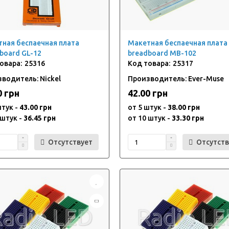
ная беспаечная плата
Макетная беспаечная плата
board GL-12
breadboard MB-102
25316
25317
водитель: Nickel
Производитель: Ever-Muse
0 грн
42.00 грн
штук -
43.00 грн
от 5 штук -
38.00 грн
 штук -
36.45 грн
от 10 штук -
33.30 грн
Отсутствует
Отсутств