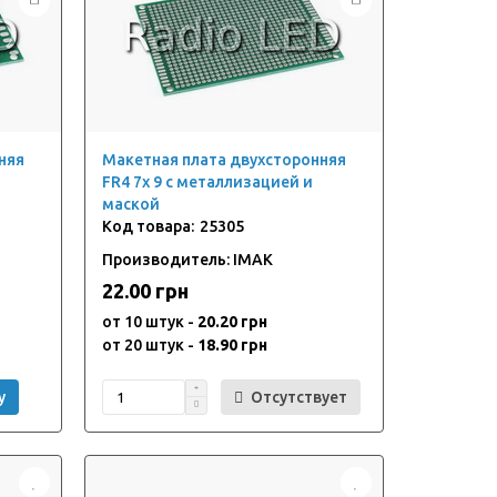
няя
Макетная плата двухсторонняя
FR4 7x 9 с металлизацией и
маской
25305
Производитель: IMAK
22.00 грн
от 10 штук -
20.20 грн
от 20 штук -
18.90 грн
у
Отсутствует