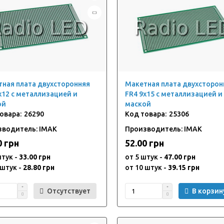
ная плата двухсторонняя
Макетная плата двухсторон
x12 с металлизацией и
FR4 9x15 с металлизацией и
ой
маской
26290
25306
зводитель: IMAK
Производитель: IMAK
0 грн
52.00 грн
штук -
33.00 грн
от 5 штук -
47.00 грн
 штук -
28.80 грн
от 10 штук -
39.15 грн
Отсутствует
В корзин