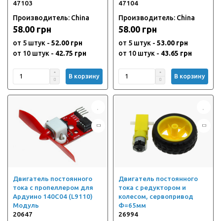
47103
47104
Производитель: China
Производитель: China
58.00 грн
58.00 грн
от 5 штук -
52.00 грн
от 5 штук -
53.00 грн
от 10 штук -
42.75 грн
от 10 штук -
43.65 грн
В корзину
В корзину
Двигатель постоянного
Двигатель постоянного
тока с пропеллером для
тока с редуктором и
Ардуино 140C04 (L9110)
колесом, сервопривод
Модуль
Ф=65мм
20647
26994