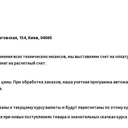
овская, 154, Киев, 04060
нения всех технических нюансов, мы выставляем счет на оплату
нег на расчетный счет.
 цены. При обработке заказов, наша учетная программа автома
а.
заны к текущему курсу валюты и будут пересчитаны по этому ку
 при новых поступлениях товара и значительных скачках курса