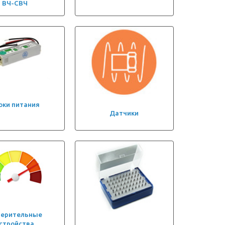
ВЧ-СВЧ
оки питания
Датчики
мерительные
стройства