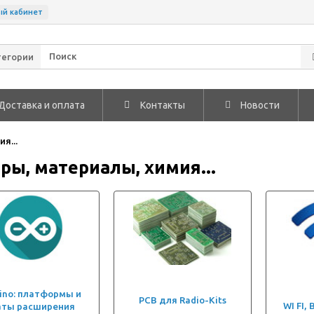
ый кабинет
тегории
Доставка и оплата
Контакты
Новости
я...
ры, материалы, химия...
ino: платформы и
PCB для Radio-Kits
WI FI, 
аты расширения