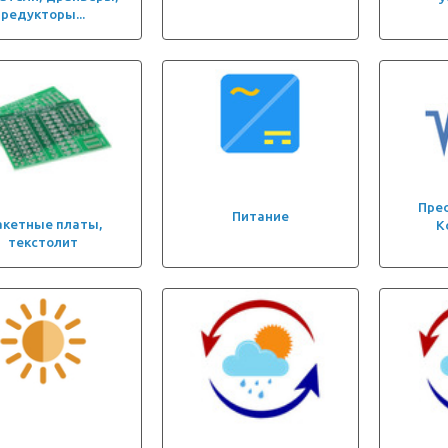
редукторы...
Пре
Питание
кетные платы,
К
текстолит