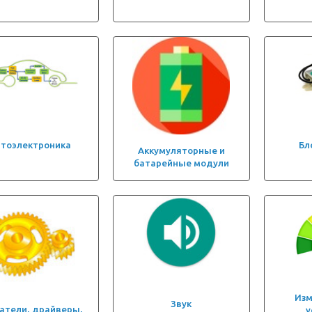
тоэлектроника
Бл
Аккумуляторные и
батарейные модули
Из
Звук
атели, драйверы,
у