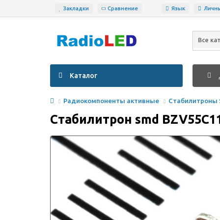
Закладки
Сравнение
Язык
Личн
Все ка
Каталог
Радиокомпоненты активные
Стабилитроны
Стабилитрон smd BZV55C1