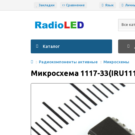
Закладки
Сравнение
Язык
Личн
Все ка
Каталог
Радиокомпоненты активные
Микросхемы
Микросхема 1117-33(IRU11