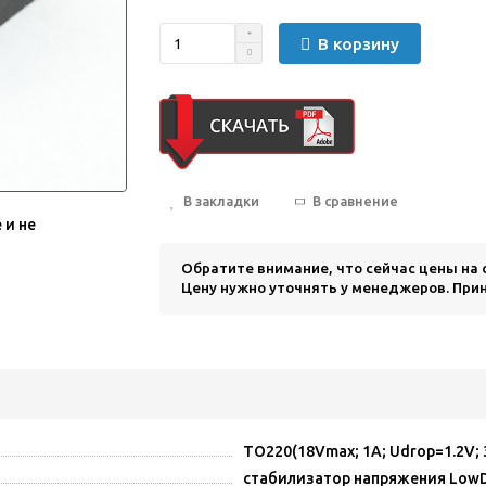
В корзину
В закладки
В сравнение
 и не
Обратите внимание, что сейчас цены на
Цену нужно уточнять у менеджеров. Прин
TO220(18Vmax; 1A; Udrop=1.2V; 
стабилизатор напряжения Low