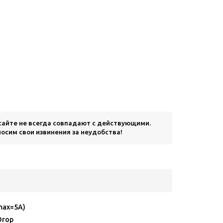
 сайте не всегда совпадают с действующими.
осим свои извинения за неудобства!
max=5A)
Drop