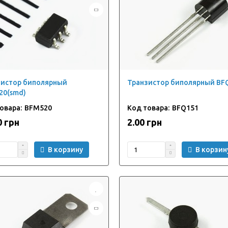
зистор биполярный
Транзистор биполярный BF
20(smd)
BFM520
BFQ151
0 грн
2.00 грн
В корзину
В корзин