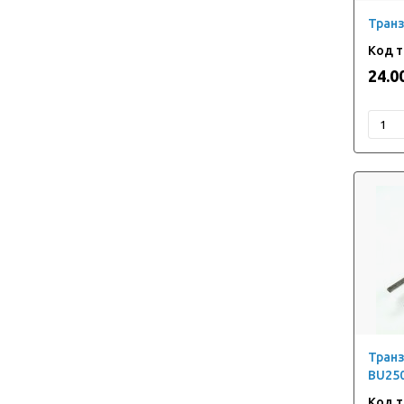
Тран
24.0
Тран
BU25