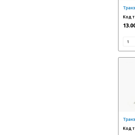
Тран
13.0
Транз