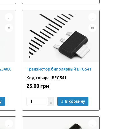
G540X
Транзистор биполярный BFG541
BFG541
25.00 грн
у
В корзину