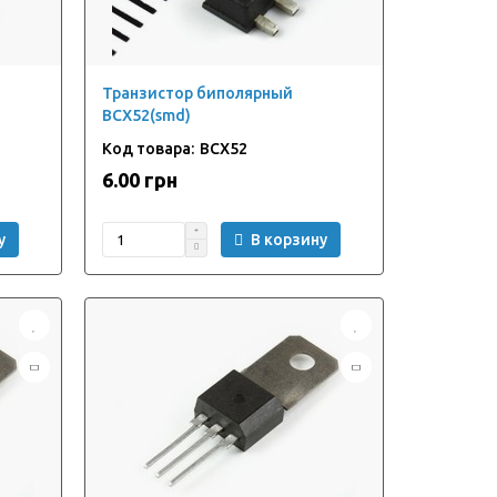
Транзистор биполярный
BCX52(smd)
BCX52
6.00 грн
у
В корзину