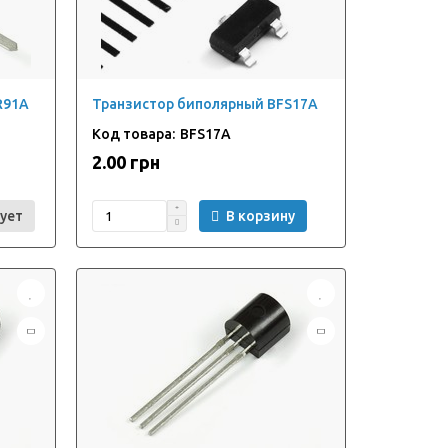
R91A
Транзистор биполярный BFS17A
BFS17A
2.00 грн
ует
В корзину