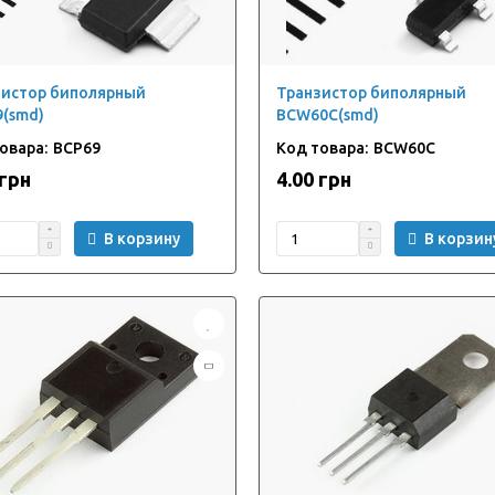
зистор биполярный
Транзистор биполярный
(smd)
BCW60C(smd)
BCP69
BCW60C
 грн
4.00 грн
В корзину
В корзин