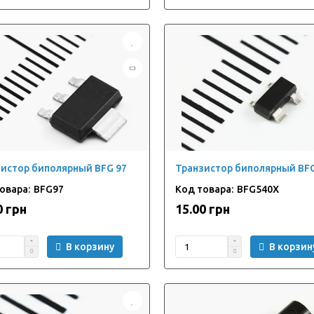
истор биполярный BFG 97
Транзистор биполярный BF
BFG97
BFG540X
0 грн
15.00 грн
В корзину
В корзин