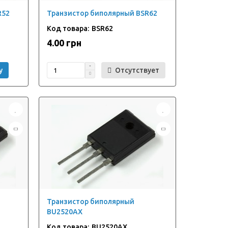
R52
Транзистор биполярный BSR62
BSR62
4.00 грн
у
Отсутствует
Транзистор биполярный
BU2520AX
BU2520AX