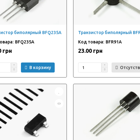
зистор биполярный BFQ235A
Транзистор биполярный BF
BFQ235A
BFR91A
0 грн
23.00 грн
В корзину
Отсутств