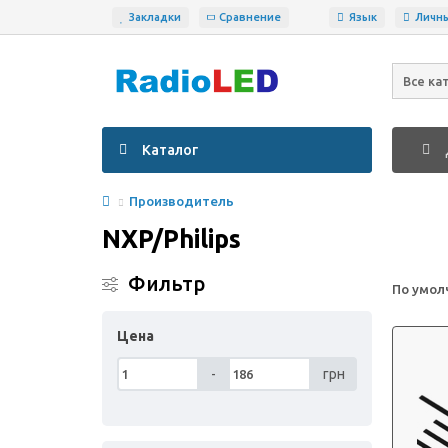
Закладки
Сравнение
Язык
Личн
Все ка
Каталог
Производитель
NXP/Philips
Фильтр
По умол
Цена
-
грн