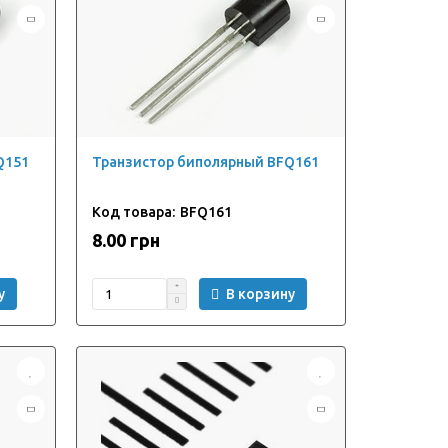
Q151
Транзистор биполярный BFQ161
BFQ161
8.00 грн
у
В корзину