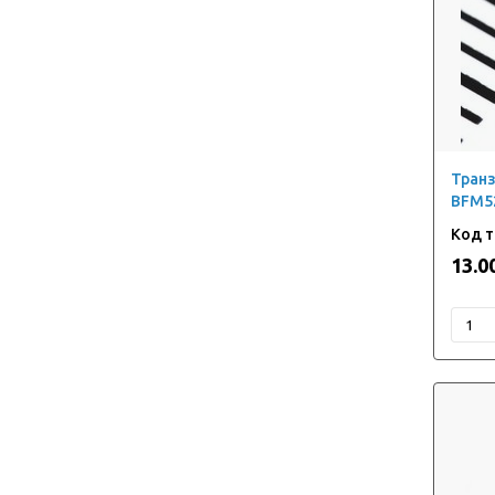
Тран
BFM5
13.0