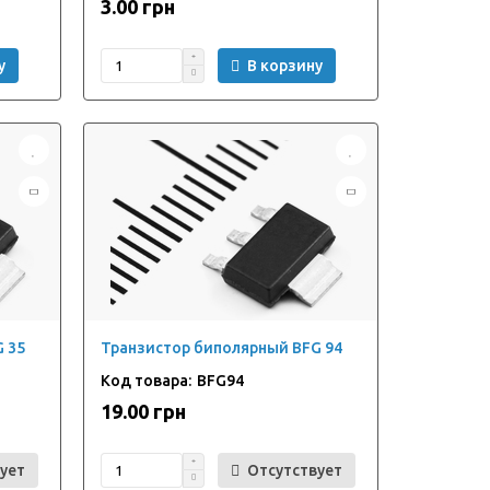
3.00 грн
у
В корзину
 35
Транзистор биполярный BFG 94
BFG94
19.00 грн
ует
Отсутствует