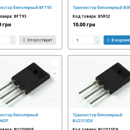
зистор биполярный BFT93
Транзистор биполярный BS
BFT93
BSR52
0 грн
10.00 грн
Отсутствует
В корзин
зистор биполярный
Транзистор биполярный
06DF
BU2515DX
BU2506DF
BU2515DX