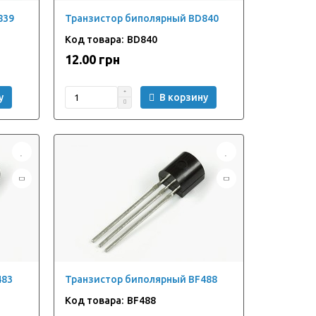
839
Транзистор биполярный BD840
BD840
12.00 грн
у
В корзину
483
Транзистор биполярный BF488
BF488