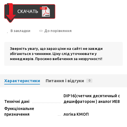
В закладки
До порівняння
Зверніть увагу, що зараз ціни на сайті не завжди
збігаються з чинними. Ціну слід уточнювати у
менеджерів. Просимо вибачення за незручності!
Характеристики
Питання і відгуки
0
DIP16(счетчик десятичный с
Технічні дані
дешифратором ) аналог ИЕ8
Функціональне
призначення
логіка КМОП